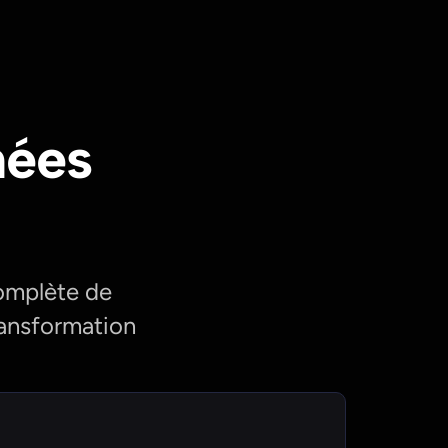
nées
omplète de
ransformation