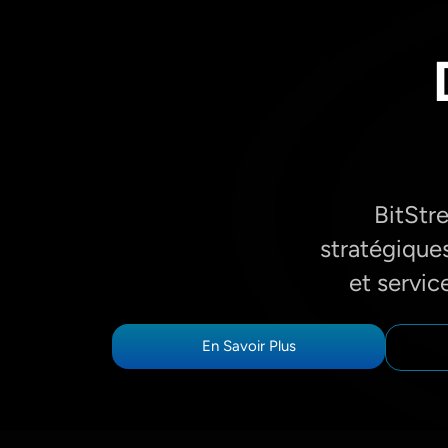
BitStr
stratégique
et servic
En Savoir Plus