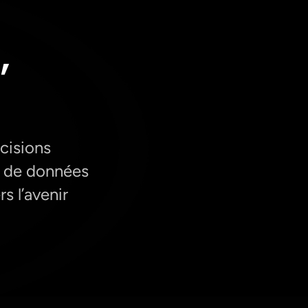
,
cisions
g de données
s l’avenir