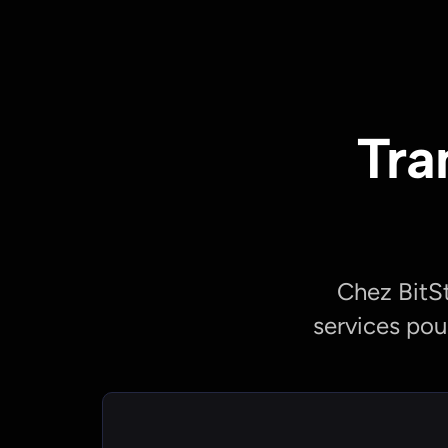
Tra
Chez BitS
services pou