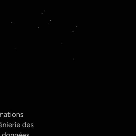
mations
énierie des
e données.