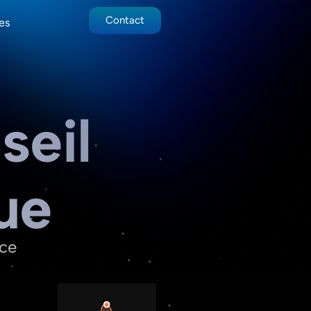
Contact
es
seil
ue
nce